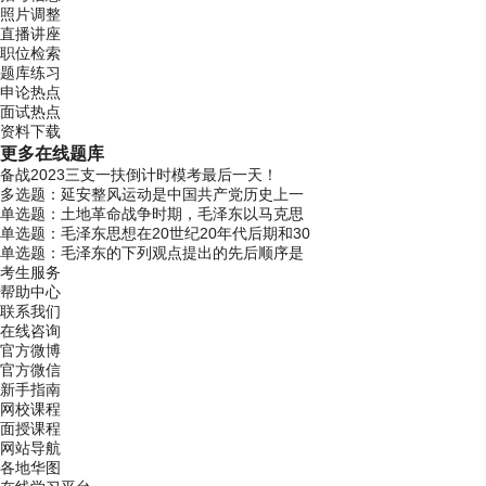
照片调整
直播讲座
职位检索
题库练习
申论热点
面试热点
资料下载
更多
在线题库
备战2023三支一扶倒计时模考最后一天！
多选题：延安整风运动是中国共产党历史上一
单选题：土地革命战争时期，毛泽东以马克思
单选题：毛泽东思想在20世纪20年代后期和30
单选题：毛泽东的下列观点提出的先后顺序是
考生服务
帮助中心
联系我们
在线咨询
官方微博
官方微信
新手指南
网校课程
面授课程
网站导航
各地华图