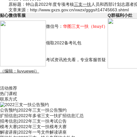
原标题：钟山县2022年度专项考核
三支一扶
人员和西部计划志愿者拟
文章来源：http://www.gxzs.gov.cn/xwzx/gggs/t14745663.shtml
贴心微信客服
Q群福利小灶
微信号：
华图三支一扶
（
）
htszyf
领取2022备考礼包
考试资讯抢先看，专业客服答疑
（编辑：liuyuewei）
活动推荐
热门课程
联系方式
公告预约
|
2022年三支一扶公告预约
扩招信息
|
2022年多省三支一扶扩招信息汇总
招考信息
|
2022年三支一扶考试公告
模考大赛
|
2022年三支一扶模考大赛
解读讲座
|
2022年一号文件解读讲座