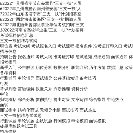
5
2022年贵州省毕节市赫章县“三支一扶”人员
6
2022年贵州省黔西南州普安县“三支一扶”人
7
2022年山东省济宁市“三支一扶”计划招募空
8
2022广西北海市银海区“三支一扶”期满人员
9
2022湖北随州曾都区事业单位考核招聘“三支
10
2022河南省高校毕业生“三支一扶”计划招募
考试招聘信息汇总
三支一扶招聘考试网
职位表
考试大纲
考试报名入口
考试流程
报名条件
准考证打印入口
考试
招考信息
招聘公告
报名通知
考试大纲
准考证打印
笔试通知
成绩通知
面试通知
体
报考指导
新手入门
公告解读
职位分析
数据分析
职能介绍
历年考情
数据汇总
政策
备考资料
行测辅导
申论辅导
面试辅导
公共基础知识
备考技巧
行测
常识判断
言语理解
数量关系
判断推理
资料分析
申论
归纳概括
综合分析
贯彻执行
提出对策
文章写作
综合指导
申论热点
面试
面试指南
结构化面试
无领导小组
面试技巧
面试热点
三支一扶招聘考试试题
行测试题
申论试题
面试试题
行测模拟
申论模拟
面试模拟
砖题库练题
考试工具
招考信息