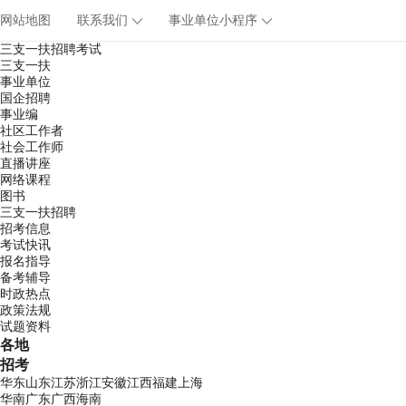
网站地图
联系我们
事业单位小程序
三支一扶招聘考试
三支一扶
事业单位
国企招聘
事业编
社区工作者
社会工作师
直播讲座
网络课程
图书
三支一扶招聘
招考信息
考试快讯
报名指导
备考辅导
时政热点
政策法规
试题资料
各地
招考
华东
山东
江苏
浙江
安徽
江西
福建
上海
华南
广东
广西
海南