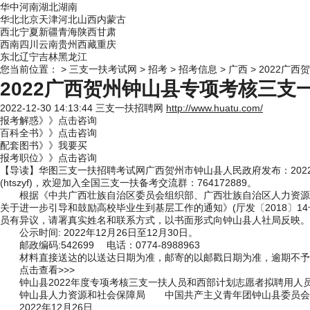
华中
河南
湖北
湖南
华北
北京
天津
河北
山西
内蒙古
西北
宁夏
新疆
青海
陕西
甘肃
西南
四川
云南
贵州
西藏
重庆
东北
辽宁
吉林
黑龙江
您当前位置：
>
三支一扶考试网
>
招考
>
招考信息
>
广西
> 2022广
2022广西贺州钟山县专项考核三
2022-12-30 14:13:44
三支一扶招聘网
http://www.huatu.com/
报考解惑》》点击咨询
百科全书》》点击咨询
配套图书》》我要买
报考职位》》点击咨询
【导读】华图
三支一扶招聘考试网
广西贺州市钟山县人民政府发布：
20
(htszyf)，欢迎加入全国三支一扶备考交流群：764172889。
根据《中共广西壮族自治区委员会组织部、广西壮族自治区人力资源
关于进一步引导和鼓励高校毕业生到基层工作的通知》(厅发〔2018〕1
员有异议，请署真实姓名和联系方式，以书面形式向钟山县人社局反映。
公示时间: 2022年12月26日至12月30日。
邮政编码:542699 电话：0774-8988963
材料直接送达的以送达日期为准，邮寄的以邮戳日期为准，逾期不予
点击查看>>>
钟山县2022年度专项考核三支一扶人员和西部计划志愿者拟聘用人员
钟山县人力资源和社会保障局 中国共产主义青年团钟山县委员会
2022年12月26日