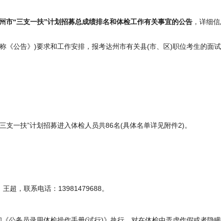
川达州市“三支一扶”计划招募总成绩排名和体检工作有关事宜的公告
，详细信
简称《公告》)要求和工作安排，报考达州市有关县(市、区)职位考生的面
“三支一扶”计划招募进入体检人员共86名(具体名单详见附件2)。
超，联系电话：13981479688。
和《公务员录用体检操作手册(试行)》执行。对在体检中弄虚作假或者隐