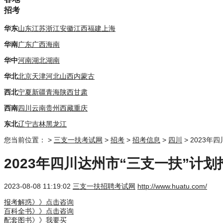
招考
华东
山东
江苏
浙江
安徽
江西
福建
上海
华南
广东
广西
海南
华中
河南
湖北
湖南
华北
北京
天津
河北
山西
内蒙古
西北
宁夏
新疆
青海
陕西
甘肃
西南
四川
云南
贵州
西藏
重庆
东北
辽宁
吉林
黑龙江
您当前位置：
>
三支一扶考试网
>
招考
>
招考信息
>
四川
> 2023
2023年四川达州市“三支一扶”
2023-08-08 11:19:02
三支一扶招聘考试网
http://www.huatu.com/
报考解惑》》点击咨询
百科全书》》点击咨询
配套图书》》我要买