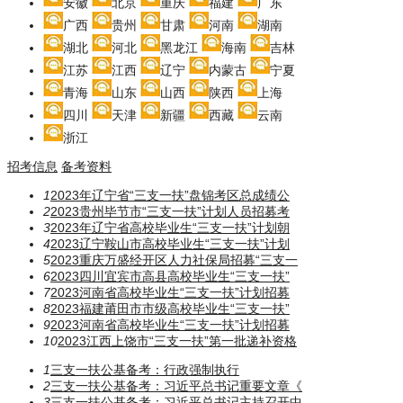
安徽
北京
重庆
福建
广东
广西
贵州
甘肃
河南
湖南
湖北
河北
黑龙江
海南
吉林
江苏
江西
辽宁
内蒙古
宁夏
青海
山东
山西
陕西
上海
四川
天津
新疆
西藏
云南
浙江
招考信息
备考资料
1
2023年辽宁省“三支一扶”盘锦考区总成绩公
2
2023贵州毕节市“三支一扶”计划人员招募考
3
2023年辽宁省高校毕业生“三支一扶”计划朝
4
2023辽宁鞍山市高校毕业生“三支一扶”计划
5
2023重庆万盛经开区人力社保局招募“三支一
6
2023四川宜宾市高县高校毕业生“三支一扶”
7
2023河南省高校毕业生“三支一扶”计划招募
8
2023福建莆田市市级高校毕业生“三支一扶”
9
2023河南省高校毕业生“三支一扶”计划招募
10
2023江西上饶市“三支一扶”第一批递补资格
1
三支一扶公基备考：行政强制执行
2
三支一扶公基备考：习近平总书记重要文章《
3
三支一扶公基备考：习近平总书记主持召开中