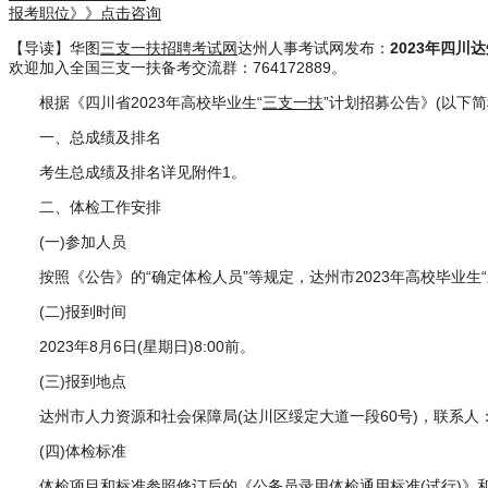
报考职位》》点击咨询
【导读】华图
三支一扶招聘考试网
达州人事考试网发布：
2023年四
欢迎加入全国三支一扶备考交流群：764172889。
根据《四川省2023年高校毕业生“
三支一扶
”计划招募公告》(以下
一、总成绩及排名
考生总成绩及排名详见附件1。
二、体检工作安排
(一)参加人员
按照《公告》的“确定体检人员”等规定，达州市2023年高校毕业生
(二)报到时间
2023年8月6日(星期日)8:00前。
(三)报到地点
达州市人力资源和社会保障局(达川区绥定大道一段60号)，联系人：王
(四)体检标准
体检项目和标准参照修订后的《公务员录用体检通用标准(试行)》