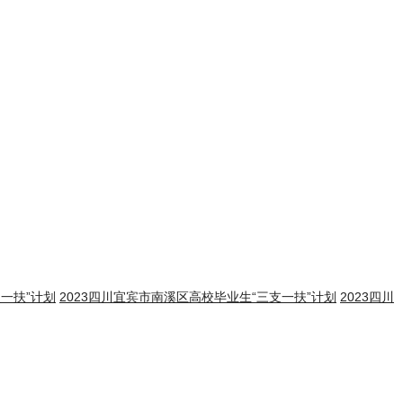
支一扶”计划
2023四川宜宾市南溪区高校毕业生“三支一扶”计划
2023四川