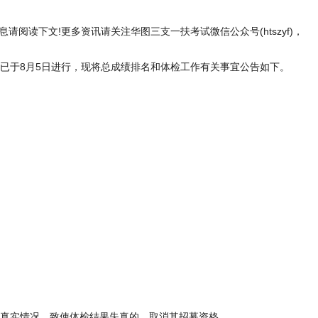
息请阅读下文!更多资讯请关注华图三支一扶考试微信公众号(htszyf)，
试已于8月5日进行，现将总成绩排名和体检工作有关事宜公告如下。
瞒真实情况，致使体检结果失真的，取消其招募资格。