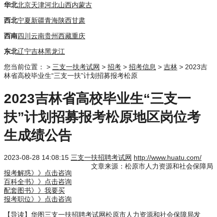
华北
北京
天津
河北
山西
内蒙古
西北
宁夏
新疆
青海
陕西
甘肃
西南
四川
云南
贵州
西藏
重庆
东北
辽宁
吉林
黑龙江
您当前位置：
>
三支一扶考试网
>
招考
>
招考信息
>
吉林
> 2023吉
林省高校毕业生“三支一扶”计划招募报考松原
2023吉林省高校毕业生“三支一
扶”计划招募报考松原地区岗位考
生成绩公告
2023-08-28 14:08:15
三支一扶招聘考试网
http://www.huatu.com/
文章来源：松原市人力资源和社会保障局
报考解惑》》点击咨询
百科全书》》点击咨询
配套图书》》我要买
报考职位》》点击咨询
【导读】华图
三支一扶招聘考试网
松原市人力资源和社会保障局发