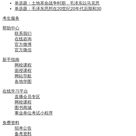
单选题：土地革命战争时期，毛泽东以马克思
单选题：毛泽东思想在20世纪20年代后期和30
考生服务
帮助中心
联系我们
在线咨询
官方微博
官方微信
新手指南
网校课程
面授课程
网站导航
各地华图
在线学习平台
直播会员专区
网校课程
图书商城
事业单位考试小程序
免费资料
招考公告
备考资料