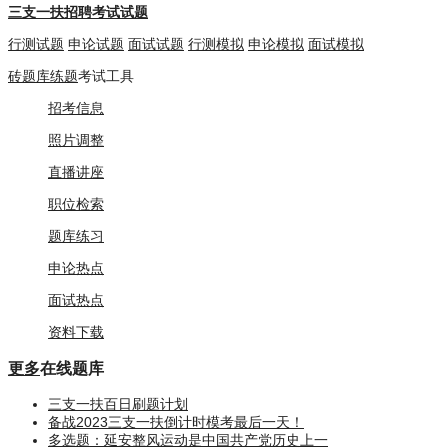
三支一扶招聘考试试题
行测试题
申论试题
面试试题
行测模拟
申论模拟
面试模拟
砖题库练题
考试工具
招考信息
照片调整
直播讲座
职位检索
题库练习
申论热点
面试热点
资料下载
更多
在线题库
三支一扶百日刷题计划
备战2023三支一扶倒计时模考最后一天！
多选题：延安整风运动是中国共产党历史上一