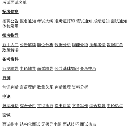
考试面试名单
招考信息
招聘公告
报名通知
考试大纲
准考证打印
笔试通知
成绩通知
面试通知
体检录用
报考指导
新手入门
公告解读
职位分析
数据分析
职能介绍
历年考情
数据汇总
政策解读
备考资料
行测辅导
申论辅导
面试辅导
公共基础知识
备考技巧
行测
常识判断
言语理解
数量关系
判断推理
资料分析
申论
归纳概括
综合分析
贯彻执行
提出对策
文章写作
综合指导
申论热点
面试
面试指南
结构化面试
无领导小组
面试技巧
面试热点