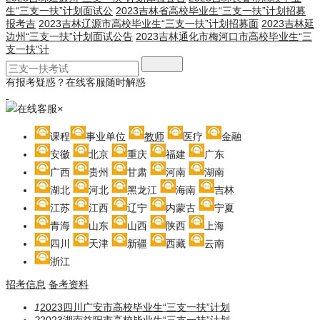
生“三支一扶”计划面试公
2023吉林省高校毕业生“三支一扶”计划招募
报考吉
2023吉林辽源市高校毕业生“三支一扶”计划招募面
2023吉林延
边州“三支一扶”计划面试公告
2023吉林通化市梅河口市高校毕业生“三
支一扶”计
有报考疑惑？在线客服随时解惑
在线客服
×
课程
事业单位
教师
医疗
金融
安徽
北京
重庆
福建
广东
广西
贵州
甘肃
河南
湖南
湖北
河北
黑龙江
海南
吉林
江苏
江西
辽宁
内蒙古
宁夏
青海
山东
山西
陕西
上海
四川
天津
新疆
西藏
云南
浙江
招考信息
备考资料
1
2023四川广安市高校毕业生“三支一扶”计划
2
2023湖南益阳市高校毕业生“三支一扶”计划