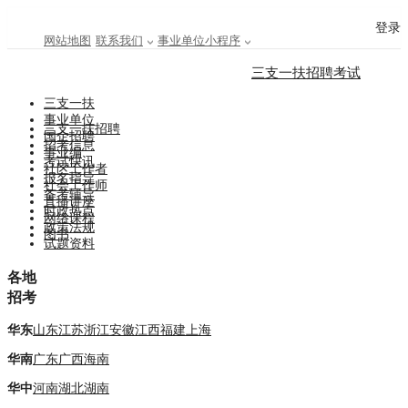
登录
网站地图
联系我们
事业单位小程序
三支一扶招聘考试
三支一扶
事业单位
三支一扶招聘
国企招聘
招考信息
事业编
考试快讯
社区工作者
报名指导
社会工作师
备考辅导
直播讲座
时政热点
网络课程
政策法规
图书
试题资料
各地
招考
华东
山东
江苏
浙江
安徽
江西
福建
上海
华南
广东
广西
海南
华中
河南
湖北
湖南