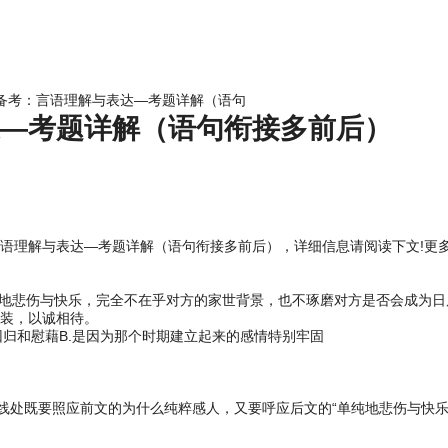
测备考：言语理解与表达—考题详解（语句
—考题详解（语句衔接多前后）
语理解与表达—考题详解（语句衔接多前后）
，详细信息请阅读下文!更多
纯地悲伤与快乐，完全不在乎对方的家世背景，也不琢磨对方是否会成为
装，以诚相待。
感回归和慰藉B.是因为那个时期建立起来的感情特别牢固
横线处既要照应前文的为什么纯粹感人，又要呼应后文的“单纯地悲伤与快