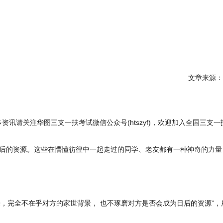
文章来源：
资讯请关注华图三支一扶考试微信公众号(htszyf)，欢迎加入全国三支
日后的资源。这些在懵懂彷徨中一起走过的同学、老友都有一种神奇的力量
乐，完全不在乎对方的家世背景， 也不琢磨对方是否会成为日后的资源”，