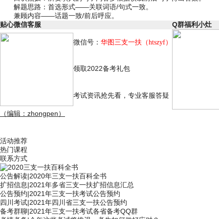
解题思路：首选形式——关联词语/句式一致。
兼顾内容——话题一致/前后呼应。
贴心微信客服
Q群福利小灶
微信号：
华图三支一扶
（
）
htszyf
领取2022备考礼包
考试资讯抢先看，专业客服答疑
（编辑：zhongpen）
活动推荐
热门课程
联系方式
公告解读
|
2020年三支一扶百科全书
扩招信息
|
2021年多省三支一扶扩招信息汇总
公告预约
|
2021年三支一扶考试公告预约
四川考试
|
2021年四川省三支一扶公告预约
备考群聊
|
2021年三支一扶考试各省备考QQ群