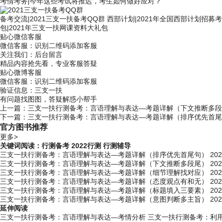
考情考务
|
今年这些考试将推迟，考生如何做好应对？
备考交流
|
2021三支一扶备考QQ群
西部计划
|
2021年全国西部计划招募
包
|
2021年三支一扶网课资料大礼包
贴心微信客服
微信客服：
识别二维码添加客服
关注我们：后台留言
精品内容抢先看，专业客服答疑
贴心微博客服
微信客服：
识别二维码添加客服
验证信息：三支一扶
有问题找图图，答疑解惑小帮手
上一篇：
三支一扶行测备考：言语理解与表达—考题详解（下文推断多段
下一篇：
三支一扶行测备考：言语理解与表达—考题详解（排序优先首尾
官方图书推荐
更多>
关键词阅读：
行测备考
2022行测
行测辅导
三支一扶行测备考：言语理解与表达—考题详解（排序优先首尾句）
202
三支一扶行测备考：言语理解与表达—考题详解（下文推断多段尾）
202
三支一扶行测备考：言语理解与表达—考题详解（细节理解找对应）
202
三支一扶行测备考：言语理解与表达—考题详解（态度观点有和无）
202
三支一扶行测备考：言语理解与表达—考题详解（标题填入三要素）
202
三支一扶行测备考：言语理解与表达—考题详解（意图判断多主旨）
202
延伸阅读
三支一扶行测备考：言语理解与表达—考情分析
三支一扶行测备考：利