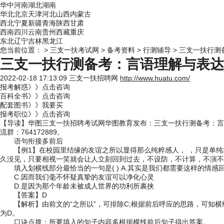
华中
河南
湖北
湖南
华北
北京
天津
河北
山西
内蒙古
西北
宁夏
新疆
青海
陕西
甘肃
西南
四川
云南
贵州
西藏
重庆
东北
辽宁
吉林
黑龙江
您当前位置：
>
三支一扶考试网
>
备考资料
>
行测辅导
> 三支一扶行
三支一扶行测备考：言语理解与表达
2022-02-18 17:13:09
三支一扶招聘网
http://www.huatu.com/
报考解惑》》点击咨询
百科全书》》点击咨询
配套图书》》我要买
报考职位》》点击咨询
【导读】华图
三支一扶招聘考试网
华图教育发布：
三支一扶行测备考：言
流群：764172889。
语句衔接多前后
【例1】在校园里结缘的友谊之所以显得那么纯粹感人， ，只是单
久没见，只要相视一笑就会让人立刻回到过去，不设防，不计算，不演不
填入划横线部分最恰当的一句是( ) A.其实是我们都需要这样的情
C.因而我们毫不怀疑真挚的友谊可以净化心灵
D.是因为那个年龄未被成人世界的功利所裹挟
【答案】D
【解析】由前文的“之所以”，可排除C;根据前后呼应的思路，可知
为D。
口诀点拨：所要填入的句子内容多根据横线前后句子得出答案。