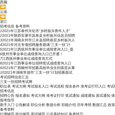
西藏
云南
浙江
招考信息
备考资料
1
2021年江苏泰州兴化市“乡村振兴青年人才”
2
2021年陕西安康市岚皋县乡村振兴信息员招聘
3
2021年湖南永州市江永县招聘基层乡村振兴人
4
2021年河北专项招聘服务期满“三支一扶”计
5
2021年江西抚州市事业单位成绩查询入口_面
6
抚州市事业单位成绩查询入口已开通！
7
江西抚州事业单位成绩查询方式
8
2021年江西事业单位招聘笔试成绩查询入口
9
2021年广西柳州市招募高校毕业生到基层从事
10
2021年湖南常德市“三支一扶”计划招募面试
考试招聘信息汇总
三支一扶招聘考试网
职位表
考试大纲
考试报名入口
考试流程
报名条件
准考证打印入口
考试
招考信息
招聘公告
报名通知
考试大纲
准考证打印
笔试通知
成绩通知
面试通知
体
报考指导
新手入门
公告解读
职位分析
数据分析
职能介绍
历年考情
数据汇总
政策
备考资料
行测辅导
申论辅导
面试辅导
公共基础知识
备考技巧