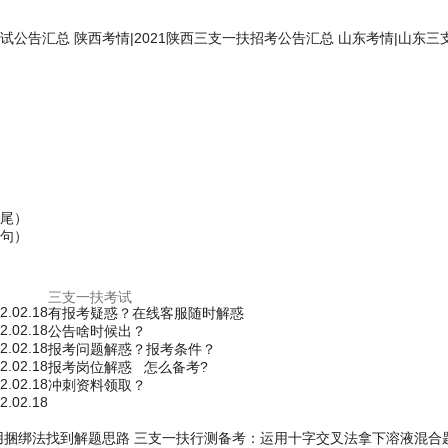
考试公告汇总
陕西考情
|
2021陕西三支一扶招考公告汇总
山东考情
|
山东三
尾）
句）
2.02.18
有报考疑惑？在线客服随时解惑
2.02.18
公告啥时候出？
2.02.18
报考问题解惑？报考条件？
2.02.18
报考岗位解惑 怎么备考?
2.02.18
冲刺资料领取？
2.02.18
用捆绑法找到解题思路
三支一扶行测备考：运用十字交叉法拿下溶液混合