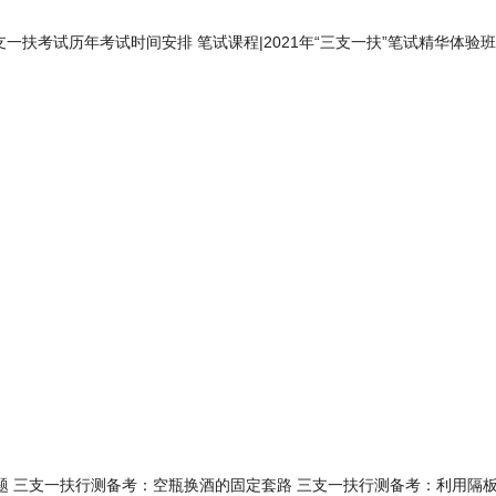
支一扶考试历年考试时间安排
笔试课程
|
2021年“三支一扶”笔试精华体验班
题
三支一扶行测备考：空瓶换酒的固定套路
三支一扶行测备考：利用隔