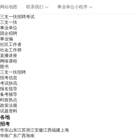
网站地图
联系我们
事业单位小程序
三支一扶招聘考试
三支一扶
事业单位
国企招聘
事业编
社区工作者
社会工作师
直播讲座
网络课程
图书
三支一扶招聘
招考信息
考试快讯
报名指导
备考辅导
时政热点
政策法规
试题资料
各地
招考
华东
山东
江苏
浙江
安徽
江西
福建
上海
华南
广东
广西
海南