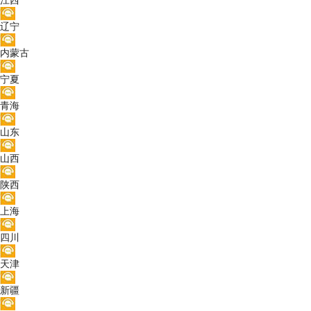
江西
辽宁
内蒙古
宁夏
青海
山东
山西
陕西
上海
四川
天津
新疆