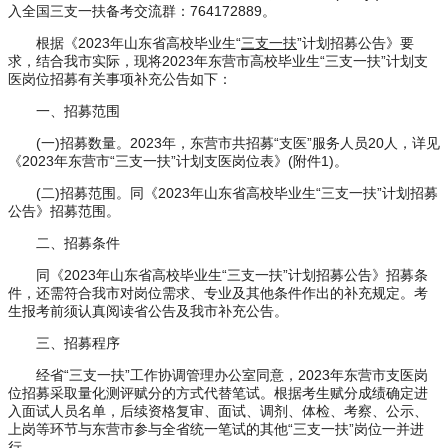
入全国三支一扶备考交流群：764172889。
根据《2023年山东省高校毕业生“
三支一扶
”计划招募公告》要
求，结合我市实际，现将2023年东营市高校毕业生“三支一扶”计划支
医岗位招募有关事项补充公告如下：
一、招募范围
(一)招募数量。2023年，东营市共招募“支医”服务人员20人，详见
《2023年东营市“三支一扶”计划支医岗位表》(附件1)。
(二)招募范围。同《2023年山东省高校毕业生“三支一扶”计划招募
公告》招募范围。
二、招募条件
同《2023年山东省高校毕业生“三支一扶”计划招募公告》招募条
件，还需符合我市对岗位需求、专业及其他条件作出的补充规定。考
生报考前须认真阅读省公告及我市补充公告。
三、招募程序
经省“三支一扶”工作协调管理办公室同意，2023年东营市支医岗
位招募采取量化测评赋分的方式代替笔试。根据考生赋分成绩确定进
入面试人员名单，后续资格复审、面试、调剂、体检、考察、公示、
上岗等环节与东营市参与全省统一笔试的其他“三支一扶”岗位一并进
行。