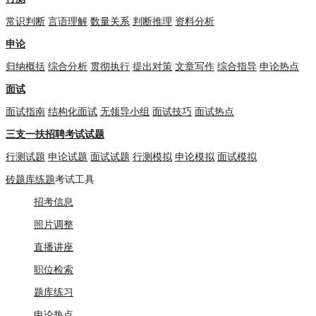
常识判断
言语理解
数量关系
判断推理
资料分析
申论
归纳概括
综合分析
贯彻执行
提出对策
文章写作
综合指导
申论热点
面试
面试指南
结构化面试
无领导小组
面试技巧
面试热点
三支一扶招聘考试试题
行测试题
申论试题
面试试题
行测模拟
申论模拟
面试模拟
砖题库练题
考试工具
招考信息
照片调整
直播讲座
职位检索
题库练习
申论热点