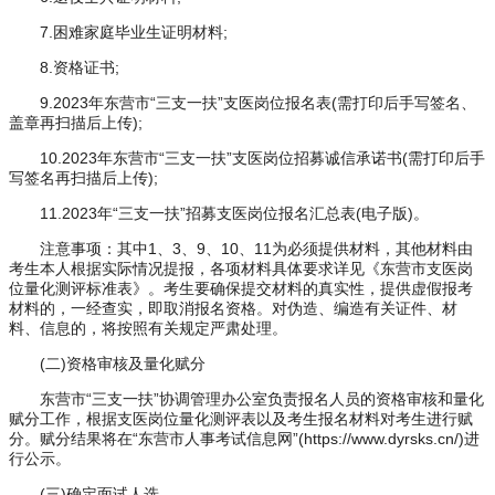
7.困难家庭毕业生证明材料;
8.资格证书;
9.2023年东营市“三支一扶”支医岗位报名表(需打印后手写签名、
盖章再扫描后上传);
10.2023年东营市“三支一扶”支医岗位招募诚信承诺书(需打印后手
写签名再扫描后上传);
11.2023年“三支一扶”招募支医岗位报名汇总表(电子版)。
注意事项：其中1、3、9、10、11为必须提供材料，其他材料由
考生本人根据实际情况提报，各项材料具体要求详见《东营市支医岗
位量化测评标准表》。考生要确保提交材料的真实性，提供虚假报考
材料的，一经查实，即取消报名资格。对伪造、编造有关证件、材
料、信息的，将按照有关规定严肃处理。
(二)资格审核及量化赋分
东营市“三支一扶”协调管理办公室负责报名人员的资格审核和量化
赋分工作，根据支医岗位量化测评表以及考生报名材料对考生进行赋
分。赋分结果将在“东营市人事考试信息网”(https://www.dyrsks.cn/)进
行公示。
(三)确定面试人选