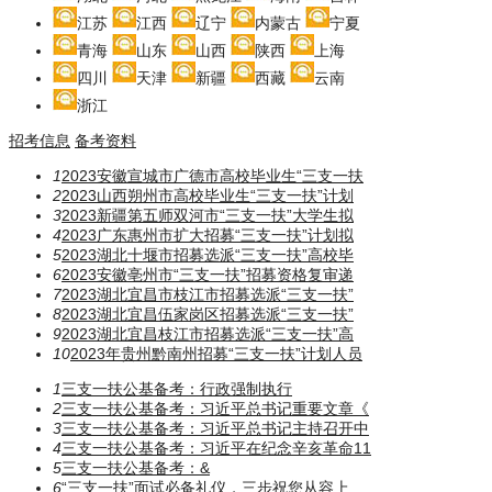
江苏
江西
辽宁
内蒙古
宁夏
青海
山东
山西
陕西
上海
四川
天津
新疆
西藏
云南
浙江
招考信息
备考资料
1
2023安徽宣城市广德市高校毕业生“三支一扶
2
2023山西朔州市高校毕业生“三支一扶”计划
3
2023新疆第五师双河市“三支一扶”大学生拟
4
2023广东惠州市扩大招募“三支一扶”计划拟
5
2023湖北十堰市招募选派“三支一扶”高校毕
6
2023安徽亳州市“三支一扶”招募资格复审递
7
2023湖北宜昌市枝江市招募选派“三支一扶”
8
2023湖北宜昌伍家岗区招募选派“三支一扶”
9
2023湖北宜昌枝江市招募选派“三支一扶”高
10
2023年贵州黔南州招募“三支一扶”计划人员
1
三支一扶公基备考：行政强制执行
2
三支一扶公基备考：习近平总书记重要文章《
3
三支一扶公基备考：习近平总书记主持召开中
4
三支一扶公基备考：习近平在纪念辛亥革命11
5
三支一扶公基备考：​​​&
6
“三支一扶”面试必备礼仪，三步祝您从容上