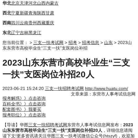
华北
北京
天津
河北
山西
内蒙古
西北
宁夏
新疆
青海
陕西
甘肃
西南
四川
云南
贵州
西藏
重庆
东北
辽宁
吉林
黑龙江
您当前位置：
>
三支一扶考试网
>
招考
>
招考信息
>
山东
> 2023山
东东营市高校毕业生“三支一扶”支医岗位补招
2023山东东营市高校毕业生“三支
一扶”支医岗位补招20人
2023-06-21 15:24:20
三支一扶招聘考试网
http://www.huatu.com/
文章来源：东营市人事考试信息网
报考解惑》》点击咨询
百科全书》》点击咨询
配套图书》》我要买
报考职位》》点击咨询
【导读】华图
三支一扶招聘考试网
东营市人事考试信息网发布：
2023
山东东营市高校毕业生“三支一扶”支医岗位补招20人
，详细信息请阅
读下文!更多资讯请关注华图三支一扶考试微信公众号(htszyf)，欢迎加