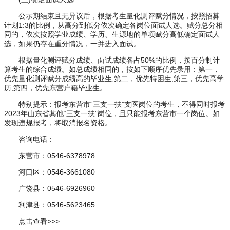
公示期结束且无异议后，根据考生量化测评赋分情况，按照招募
计划1:3的比例，从高分到低分依次确定各岗位面试人选。赋分总分相
同的，依次按照学业成绩、学历、生源地的单项赋分高低确定面试人
选，如果仍存在重分情况，一并进入面试。
根据量化测评赋分成绩、面试成绩各占50%的比例，按百分制计
算考生的综合成绩。如总成绩相同的，按如下顺序优先录用：第一，
优先量化测评赋分成绩高的毕业生;第二，优先特困生;第三，优先高学
历;第四，优先东营户籍毕业生。
特别提示：报考东营市“三支一扶”支医岗位的考生，不得同时报考
2023年山东省其他“三支一扶”岗位，且只能报考东营市一个岗位。如
发现违规报考，将取消报名资格。
咨询电话：
东营市：0546-6378978
河口区：0546-3661080
广饶县：0546-6926960
利津县：0546-5623465
点击查看>>>