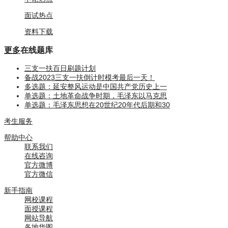
面试热点
资料下载
更多
在线题库
三支一扶百日刷题计划
备战2023三支一扶倒计时模考最后一天！
多选题：延安整风运动是中国共产党历史上一
单选题：土地革命战争时期，毛泽东以马克思
单选题：毛泽东思想在20世纪20年代后期和30
考生服务
帮助中心
联系我们
在线咨询
官方微博
官方微信
新手指南
网校课程
面授课程
网站导航
各地华图