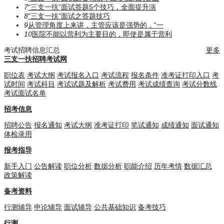
7
“三支一扶”面试答题5个技巧，全面提升演
8
“三支一扶”面试之答题技巧
9
从管理角度上来讲，主管应该是强势的，“一
10
医院不能以营利为主要目的，即使是属于营利
考试招聘信息汇总
更多
三支一扶招聘考试网
职位表
考试大纲
考试报名入口
考试流程
报名条件
准考证打印入口
考
试时间
考试科目
考试试题及解析
考试费用
考试成绩查询
考试分数线
考试面试名单
招考信息
招聘公告
报名通知
考试大纲
准考证打印
笔试通知
成绩通知
面试通知
体检录用
报考指导
新手入门
公告解读
职位分析
数据分析
职能介绍
历年考情
数据汇总
政策解读
备考资料
行测辅导
申论辅导
面试辅导
公共基础知识
备考技巧
行测