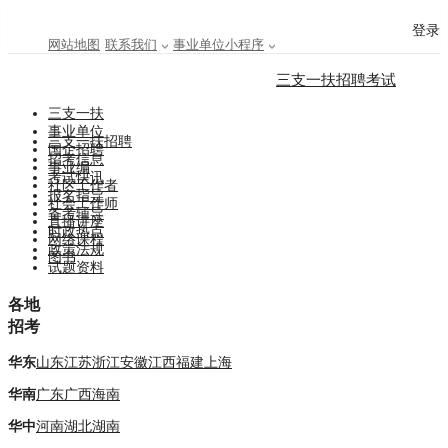
登录
网站地图
联系我们
事业单位小程序
三支一扶招聘考试
三支一扶
事业单位
三支一扶招聘
国企招聘
招考信息
事业编
考试快讯
社区工作者
报名指导
社会工作师
备考辅导
直播讲座
时政热点
网络课程
政策法规
图书
试题资料
各地
招考
华东
山东
江苏
浙江
安徽
江西
福建
上海
华南
广东
广西
海南
华中
河南
湖北
湖南