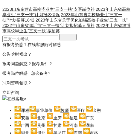
2023山东东营市高校毕业生“三支一扶”支医岗位补
2023年山东省高校
毕业生“三支一扶”计划报名情况
2023年山东省高校毕业生“三支一
扶”计划招募1842
2023年山东省关于优化加强高校毕业生“三支一扶”
2022年山东省临沂市“三支一扶”计划拟招募人员补
2022年山东省淄博
市高校毕业生“三支一扶”拟招募
有报考疑惑？在线客服随时解惑
公告啥时候出？
报考问题解惑？报考条件？
报考岗位解惑 怎么备考?
冲刺资料领取？
立即咨询
在线客服
×
课程
事业单位
教师
医疗
金融
安徽
北京
重庆
福建
广东
广西
贵州
甘肃
河南
湖南
湖北
河北
黑龙江
海南
吉林