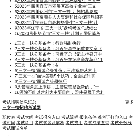
4
2023年四川宜宾市叙州区高校毕业生“三支一
5
2023年四川宜宾市翠屏区高校毕业生“三支一
6
2023年四川达州市“三支一扶”计划招募总成
7
2023年四川富顺县人力资源和社会保障局招募
8
2023年辽宁营口市高校毕业生“三支一扶”计
9
2023年辽宁省“三支一扶”盘锦考区总成绩公
10
2023贵州毕节市“三支一扶”计划人员招募考
1
三支一扶公基备考：行政强制执行
2
三支一扶公基备考：习近平总书记重要文章《
3
三支一扶公基备考：习近平总书记主持召开中
4
三支一扶公基备考：习近平在纪念辛亥革命11
5
三支一扶公基备考：​​​&
6
“三支一扶”面试必备礼仪，三步祝您从容上
7
“三支一扶”面试答题5个技巧，全面提升演
8
“三支一扶”面试之答题技巧
9
从管理角度上来讲，主管应该是强势的，“一
10
医院不能以营利为主要目的，即使是属于营利
考试招聘信息汇总
更多
三支一扶招聘考试网
职位表
考试大纲
考试报名入口
考试流程
报名条件
准考证打印入口
考
试时间
考试科目
考试试题及解析
考试费用
考试成绩查询
考试分数线
考试面试名单