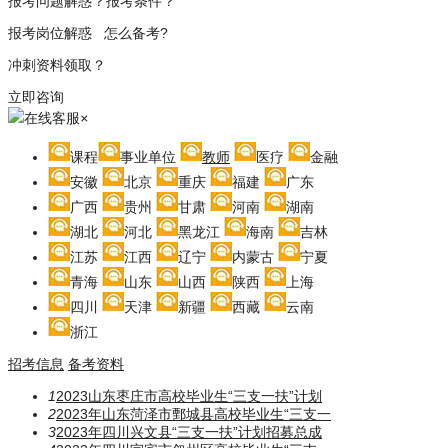
报考问题解惑？报考条件？
报考岗位解惑 怎么备考?
冲刺资料领取？
立即咨询
在线客服
×
课程
事业单位
教师
医疗
金融
安徽
北京
重庆
福建
广东
广西
贵州
甘肃
河南
湖南
湖北
河北
黑龙江
海南
吉林
江苏
江西
辽宁
内蒙古
宁夏
青海
山东
山西
陕西
上海
四川
天津
新疆
西藏
云南
浙江
招考信息
备考资料
1
2023山东枣庄市高校毕业生“三支一扶”计划
2
2023年山东菏泽市鄄城县高校毕业生“三支一
3
2023年四川兴文县“三支一扶”计划招募总成