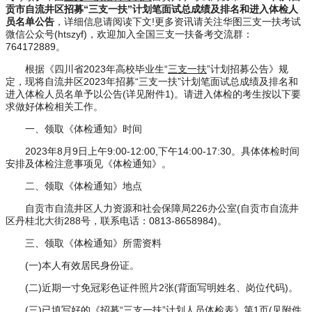
贡市自流井区招募“三支一扶”计划笔面试总成绩及排名和进入体检人
员名单公告
，详细信息请阅读下文!更多资讯请关注华图三支一扶考试
微信公众号(htszyf)，欢迎加入全国三支一扶备考交流群：
764172889。
根据《四川省2023年高校毕业生“
三支一扶
”计划招募公告》规
定，现将自流井区2023年招募“三支一扶”计划笔面试总成绩及排名和
进入体检人员名单予以公告(详见附件1)。请进入体检的考生按以下要
求做好体检相关工作。
一、领取《体检通知》时间
2023年8月9日上午9:00-12:00,下午14:00-17:30。具体体检时间
安排及体检注意事项见《体检通知》。
二、领取《体检通知》地点
自贡市自流井区人力资源和社会保障局226办公室(自贡市自流井
区丹桂北大街288号，联系电话：0813-8658984)。
三、领取《体检通知》所需资料
(一)本人有效居民身份证。
(二)近期一寸免冠彩色证件照片2张(背面写明姓名、岗位代码)。
(三)已填写好的《招募“三支一扶”计划人员体检表》第1页(见附件