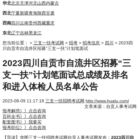
华北
北京
天津
河北
山西
内蒙古
西北
宁夏
新疆
青海
陕西
甘肃
西南
四川
云南
贵州
西藏
重庆
东北
辽宁
吉林
黑龙江
您当前位置：
>
三支一扶考试网
>
招考
>
招考信息
>
四川
> 2023四
川自贡市自流井区招募“三支一扶”计划笔面试
2023四川自贡市自流井区招募“三
支一扶”计划笔面试总成绩及排名
和进入体检人员名单公告
2023-08-09 11:17:18
三支一扶招聘考试网
http://www.huatu.com/
文章来源：自贡人事考试网
报考解惑》》点击咨询
百科全书》》点击咨询
配套图书》》我要买
报考职位》》点击咨询
【导读】华图
三支一扶招聘考试网
自贡人事考试网发布：
2023四川自