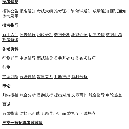
招考信息
招聘公告
报名通知
考试大纲
准考证打印
笔试通知
成绩通知
面试通知
体检录用
报考指导
新手入门
公告解读
职位分析
数据分析
职能介绍
历年考情
数据汇总
政策解读
备考资料
行测辅导
申论辅导
面试辅导
公共基础知识
备考技巧
行测
常识判断
言语理解
数量关系
判断推理
资料分析
申论
归纳概括
综合分析
贯彻执行
提出对策
文章写作
综合指导
申论热点
面试
面试指南
结构化面试
无领导小组
面试技巧
面试热点
三支一扶招聘考试试题