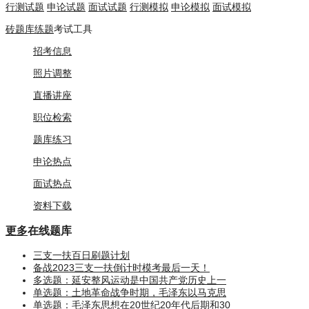
行测试题
申论试题
面试试题
行测模拟
申论模拟
面试模拟
砖题库练题
考试工具
招考信息
照片调整
直播讲座
职位检索
题库练习
申论热点
面试热点
资料下载
更多
在线题库
三支一扶百日刷题计划
备战2023三支一扶倒计时模考最后一天！
多选题：延安整风运动是中国共产党历史上一
单选题：土地革命战争时期，毛泽东以马克思
单选题：毛泽东思想在20世纪20年代后期和30