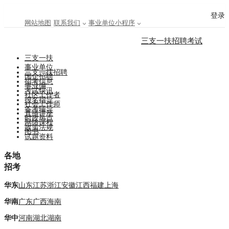
登录
网站地图
联系我们
事业单位小程序
三支一扶招聘考试
三支一扶
事业单位
三支一扶招聘
国企招聘
招考信息
事业编
考试快讯
社区工作者
报名指导
社会工作师
备考辅导
直播讲座
时政热点
网络课程
政策法规
图书
试题资料
各地
招考
华东
山东
江苏
浙江
安徽
江西
福建
上海
华南
广东
广西
海南
华中
河南
湖北
湖南