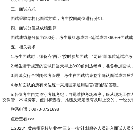
三、面试方式
面试采取结构化面试方式，考生按同岗位进行分组。
四、面试分值及成绩测算
面试成绩总分值为100分。考生最终总成绩=笔试成绩×60%+面试成
五、相关要求
1.考生面试时，须备齐“两证”按时参加面试，“两证”即纸质笔试
2.考生请于规定的面试日当天早上8:00前到达考点，准备参加面试
3.面试实行全封闭候考管理，考生在面试结束签字确认面试成绩后
4.参加面试的所有岗位统一采用国家通用语言(普通话)答题。
5.各位考生自觉遵守考规考纪，自觉维护考场秩序，服从现场工
交保管，不得携带、使用和查看。凡违反规定没有及时上交的，一经发
联系电话：0973-8721698
点击查看>>>
1.2023年黄南州高校毕业生“三支一扶”计划服务人员进入面试人员名