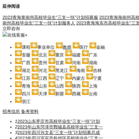
延伸阅读
2023青海黄南州高校毕业生“三支一扶”计划招募服
2023青海海南州高
南州高校毕业生“三支一扶”计划服务人
2023青海海东市高校毕业生“三
立即咨询
在线客服
×
课程
事业单位
教师
医疗
金融
安徽
北京
重庆
福建
广东
广西
贵州
甘肃
河南
湖南
湖北
河北
黑龙江
海南
吉林
江苏
江西
辽宁
内蒙古
宁夏
青海
山东
山西
陕西
上海
四川
天津
新疆
西藏
云南
浙江
招考信息
备考资料
1
2023山东枣庄市高校毕业生“三支一扶”计划
2
2023年山东菏泽市鄄城县高校毕业生“三支一
3
2023年四川兴文县“三支一扶”计划招募总成
4
2023年四川宜宾市叙州区高校毕业生“三支一