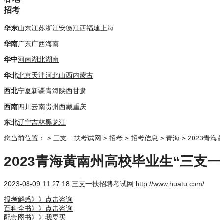
招考
华东
山东
江苏
浙江
安徽
江西
福建
上海
华南
广东
广西
海南
华中
河南
湖北
湖南
华北
北京
天津
河北
山西
内蒙古
西北
宁夏
新疆
青海
陕西
甘肃
西南
四川
云南
贵州
西藏
重庆
东北
辽宁
吉林
黑龙江
您当前位置：
>
三支一扶考试网
>
招考
>
招考信息
>
青海
> 2023
2023青海黄南州高校毕业生“三支
2023-08-09 11:27:18
三支一扶招聘考试网
http://www.huatu.com/
报考解惑》》点击咨询
百科全书》》点击咨询
配套图书》》我要买