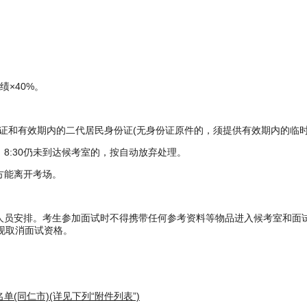
绩×40%。
准考证和有效期内的二代居民身份证(无身份证原件的，须提供有效期内的
，8:30仍未到达候考室的，按自动放弃处理。
方能离开考场。
作人员安排。考生参加面试时不得携带任何参考资料等物品进入候考室和面
现取消面试资格。
单(同仁市)(详见下列“附件列表”)