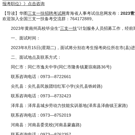
报考职位》》点击咨询
【导读】华图
三支一扶招聘考试网
青海省人事考试信息网发布：
202
欢迎加入全国三支一扶备考交流群：764172889。
2023年黄南州高校毕业生“
三支一扶
”计划服务人员招募工作，经
一、面试时间：
2023年8月15日(星期二)，面试将分别在考生报考岗位所在市(
二、面试地点及联系方式：
同仁市：同仁市逸夫中学(同仁市隆务镇夏琼南路36号)
联系咨询电话：0973—8722661
尖扎县：尖扎县民族团结红军小学(尖扎县铁岭路)
联系咨询电话：0973—8732423
泽库县：泽库县城乡劳动力技能实训基地(泽库县泽曲镇王家路)
联系咨询电话：0973—8752019
河南县：河南县委党校(河南县蒙鑫路)
联系咨询电话：0973—8762357