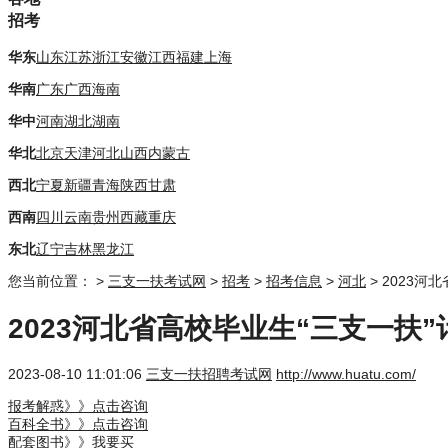
招考
华东
山东
江苏
浙江
安徽
江西
福建
上海
华南
广东
广西
海南
华中
河南
湖北
湖南
华北
北京
天津
河北
山西
内蒙古
西北
宁夏
新疆
青海
陕西
甘肃
西南
四川
云南
贵州
西藏
重庆
东北
辽宁
吉林
黑龙江
您当前位置：
>
三支一扶考试网
>
招考
>
招考信息
>
河北
> 2023
2023河北省高校毕业生“三支一扶
2023-08-10 11:01:06
三支一扶招聘考试网
http://www.huatu.com/
报考解惑》》点击咨询
百科全书》》点击咨询
配套图书》》我要买