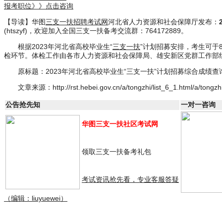
报考职位》》点击咨询
【导读】华图
三支一扶招聘考试网
河北省人力资源和社会保障厅发布：
(htszyf)，欢迎加入全国三支一扶备考交流群：764172889。
根据2023年河北省高校毕业生“
三支一扶
”计划招募安排，考生可于8月
检环节。体检工作由各市人力资源和社会保障局、雄安新区党群工作部
原标题：2023年河北省高校毕业生“三支一扶”计划招募综合成绩
文章来源：http://rst.hebei.gov.cn/a/tongzhi/list_6_1.html/a/tongz
公告抢先知
一对一咨询
华图三支一扶社区考试网
领取三支一扶备考礼包
考试资讯抢先看，专业客服答疑
（编辑：liuyuewei）