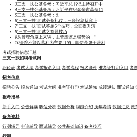
3
三支一扶公基备考：习近平总书记主持召开中
4
三支一扶公基备考：习近平在纪念辛亥革命11
5
三支一扶公基备考：​​​&
6
“三支一扶”面试必备礼仪，三步祝您从容上
7
“三支一扶”面试答题5个技巧，全面提升演
8
“三支一扶”面试之答题技巧
9
从管理角度上来讲，主管应该是强势的，“一
10
医院不能以营利为主要目的，即使是属于营利
考试招聘信息汇总
三支一扶招聘考试网
职位表
考试大纲
考试报名入口
考试流程
报名条件
准考证打印入口
考
招考信息
招聘公告
报名通知
考试大纲
准考证打印
笔试通知
成绩通知
面试通知
报考指导
新手入门
公告解读
职位分析
数据分析
职能介绍
历年考情
数据汇总
政
备考资料
行测辅导
申论辅导
面试辅导
公共基础知识
备考技巧
行测