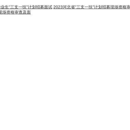
毕业生“三支一扶”计划招募面试
2023河北省“三支一扶”计划招募现场资格
募现场资格审查及面