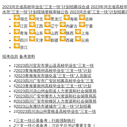
2023河北省高校毕业生“三支一扶”计划招募综合成
2023年河北省高校
水市“三支一扶”计划现场资格审核公告
2023河北省“三支一扶”计划招
湖北
河北
黑龙江
海南
吉林
江苏
江西
辽宁
内蒙古
宁夏
青海
山东
山西
陕西
上海
四川
天津
新疆
西藏
云南
浙江
招考信息
备考资料
1
2023四川宜宾市屏山县高校毕业生“三支一扶
2
2023青海海西州高校毕业生“三支一扶”计划
3
2023青海海东市循化县“三支一扶”人员面试
4
2023四川广安市广安区招募高校毕业生”三支
5
2023青海黄南州高校毕业生“三支一扶”计划
6
2023四川凉山州金阳县人力资源和社会保障局
7
2023四川广安华蓥市人力资源和社会保障局高
8
2023四川广安市前锋区人力资源和社会保障局
9
2023山东潍坊市诸城市“三支一扶”计划招募
10
2023四川凉山州普格县高校毕业生“三支一扶
1
三支一扶公基备考：行政强制执行
2
三支一扶公基备考：习近平总书记重要文章《