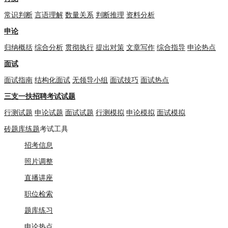
常识判断
言语理解
数量关系
判断推理
资料分析
申论
归纳概括
综合分析
贯彻执行
提出对策
文章写作
综合指导
申论热点
面试
面试指南
结构化面试
无领导小组
面试技巧
面试热点
三支一扶招聘考试试题
行测试题
申论试题
面试试题
行测模拟
申论模拟
面试模拟
砖题库练题
考试工具
招考信息
照片调整
直播讲座
职位检索
题库练习
申论热点