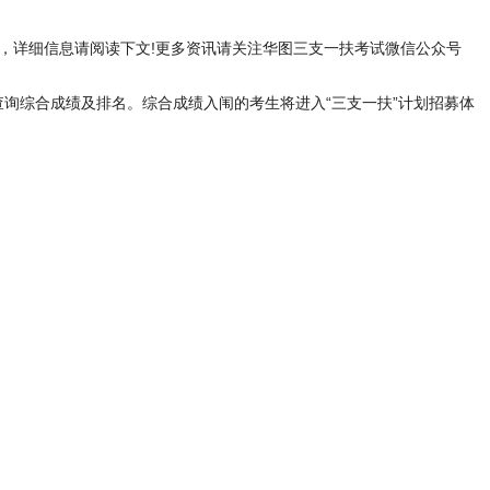
，详细信息请阅读下文!更多资讯请关注华图三支一扶考试微信公众号
7:8035)查询综合成绩及排名。综合成绩入闱的考生将进入“三支一扶”计划招募体