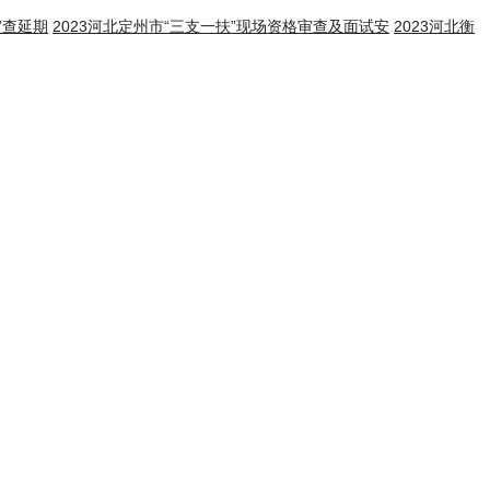
审查延期
2023河北定州市“三支一扶”现场资格审查及面试安
2023河北衡