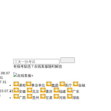
有报考疑惑？在线客服随时解惑
.08.07
在线客服
×
31
7.31
课程
事业单位
教师
医疗
金融
23.07.31
安徽
北京
重庆
福建
广东
8
广西
贵州
甘肃
河南
湖南