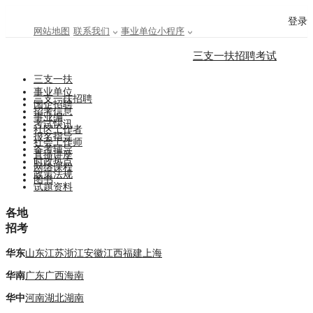
登录
网站地图
联系我们
事业单位小程序
三支一扶招聘考试
三支一扶
事业单位
三支一扶招聘
国企招聘
招考信息
事业编
考试快讯
社区工作者
报名指导
社会工作师
备考辅导
直播讲座
时政热点
网络课程
政策法规
图书
试题资料
各地
招考
华东
山东
江苏
浙江
安徽
江西
福建
上海
华南
广东
广西
海南
华中
河南
湖北
湖南