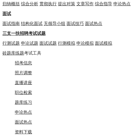
归纳概括
综合分析
贯彻执行
提出对策
文章写作
综合指导
申论热点
面试
面试指南
结构化面试
无领导小组
面试技巧
面试热点
三支一扶招聘考试试题
行测试题
申论试题
面试试题
行测模拟
申论模拟
面试模拟
砖题库练题
考试工具
招考信息
照片调整
直播讲座
职位检索
题库练习
申论热点
面试热点
资料下载