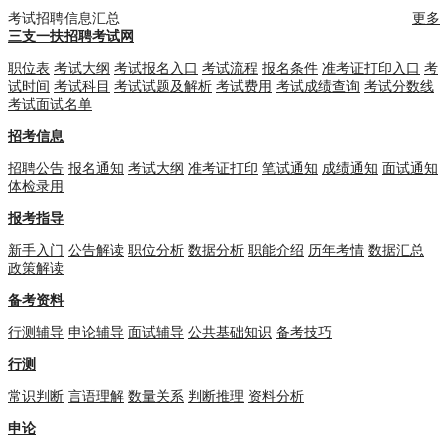
考试招聘信息汇总
更多
三支一扶招聘考试网
职位表
考试大纲
考试报名入口
考试流程
报名条件
准考证打印入口
考
试时间
考试科目
考试试题及解析
考试费用
考试成绩查询
考试分数线
考试面试名单
招考信息
招聘公告
报名通知
考试大纲
准考证打印
笔试通知
成绩通知
面试通知
体检录用
报考指导
新手入门
公告解读
职位分析
数据分析
职能介绍
历年考情
数据汇总
政策解读
备考资料
行测辅导
申论辅导
面试辅导
公共基础知识
备考技巧
行测
常识判断
言语理解
数量关系
判断推理
资料分析
申论