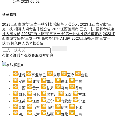
公告
2023.08.02
延伸阅读
2023江西鹰潭市“三支一扶”计划拟招募人员公示
2023江西吉安市“三
支一扶”招募入闱考生体检公告
2023江西赣州市“三支一扶”招募考试递
补入闱人员
2023江西上饶市“三支一扶”第一批递补资格审查名
2023江
西鹰潭市招募“三支一扶”高校毕业生入闱体
2023江西赣州市“三支一
扶”招募入闱人员体检公告
有报考疑惑？在线客服随时解惑
在线客服
×
课程
事业单位
教师
医疗
金融
安徽
北京
重庆
福建
广东
广西
贵州
甘肃
河南
湖南
湖北
河北
黑龙江
海南
吉林
江苏
江西
辽宁
内蒙古
宁夏
青海
山东
山西
陕西
上海
四川
天津
新疆
西藏
云南