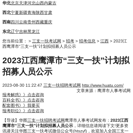
华北
北京
天津
河北
山西
内蒙古
西北
宁夏
新疆
青海
陕西
甘肃
西南
四川
云南
贵州
西藏
重庆
东北
辽宁
吉林
黑龙江
您当前位置：
>
三支一扶考试网
>
招考
>
招考信息
>
江西
> 2023江
西鹰潭市“三支一扶”计划拟招募人员公示
2023江西鹰潭市“三支一扶”计划拟
招募人员公示
2023-08-30 11:22:47
三支一扶招聘考试网
http://www.huatu.com/
文章来源：鹰潭市人事考试网
报考解惑》》点击咨询
百科全书》》点击咨询
配套图书》》我要买
报考职位》》点击咨询
【导读】华图
三支一扶招聘考试网
鹰潭市人事考试网发布：
2023江西
鹰潭市“三支一扶”计划拟招募人员公示
，详细信息请阅读下文!更多资
讯请关注华图三支一扶考试微信公众号(htszyf)，欢迎加入全国三支一