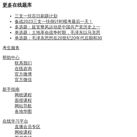
更多
在线题库
三支一扶百日刷题计划
备战2023三支一扶倒计时模考最后一天！
多选题：延安整风运动是中国共产党历史上一
单选题：土地革命战争时期，毛泽东以马克思
单选题：毛泽东思想在20世纪20年代后期和30
考生服务
帮助中心
联系我们
在线咨询
官方微博
官方微信
新手指南
网校课程
面授课程
网站导航
各地华图
在线学习平台
直播会员专区
网校课程