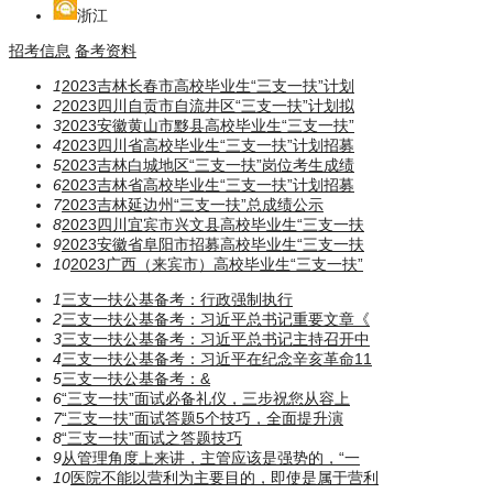
浙江
招考信息
备考资料
1
2023吉林长春市高校毕业生“三支一扶”计划
2
2023四川自贡市自流井区“三支一扶”计划拟
3
2023安徽黄山市黟县高校毕业生“三支一扶”
4
2023四川省高校毕业生“三支一扶”计划招募
5
2023吉林白城地区“三支一扶”岗位考生成绩
6
2023吉林省高校毕业生“三支一扶”计划招募
7
2023吉林延边州“三支一扶”总成绩公示
8
2023四川宜宾市兴文县高校毕业生“三支一扶
9
2023安徽省阜阳市招募高校毕业生“三支一扶
10
2023广西（来宾市）高校毕业生“三支一扶”
1
三支一扶公基备考：行政强制执行
2
三支一扶公基备考：习近平总书记重要文章《
3
三支一扶公基备考：习近平总书记主持召开中
4
三支一扶公基备考：习近平在纪念辛亥革命11
5
三支一扶公基备考：​​​&
6
“三支一扶”面试必备礼仪，三步祝您从容上
7
“三支一扶”面试答题5个技巧，全面提升演
8
“三支一扶”面试之答题技巧
9
从管理角度上来讲，主管应该是强势的，“一
10
医院不能以营利为主要目的，即使是属于营利