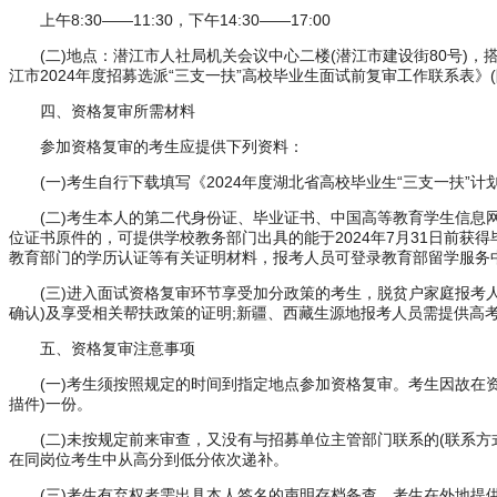
上午8:30——11:30，下午14:30——17:00
(二)地点：潜江市人社局机关会议中心二楼(潜江市建设街80号)，搭
江市2024年度招募选派“三支一扶”高校毕业生面试前复审工作联系表》(
四、资格复审所需材料
参加资格复审的考生应提供下列资料：
(一)考生自行下载填写《2024年度湖北省高校毕业生“三支一扶”计
(二)考生本人的第二代身份证、毕业证书、中国高等教育学生信息网(学信网
位证书原件的，可提供学校教务部门出具的能于2024年7月31日前
教育部门的学历认证等有关证明材料，报考人员可登录教育部留学服务中心网站(htt
(三)进入面试资格复审环节享受加分政策的考生，脱贫户家庭报考人
确认)及享受相关帮扶政策的证明;新疆、西藏生源地报考人员需提供高考
五、资格复审注意事项
(一)考生须按照规定的时间到指定地点参加资格复审。考生因故在资
描件)一份。
(二)未按规定前来审查，又没有与招募单位主管部门联系的(联系方
在同岗位考生中从高分到低分依次递补。
(三)考生有弃权者需出具本人签名的声明存档备查。考生在外地提供