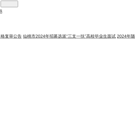
惑
资格复审公告
仙桃市2024年招募选派“三支一扶”高校毕业生面试
2024