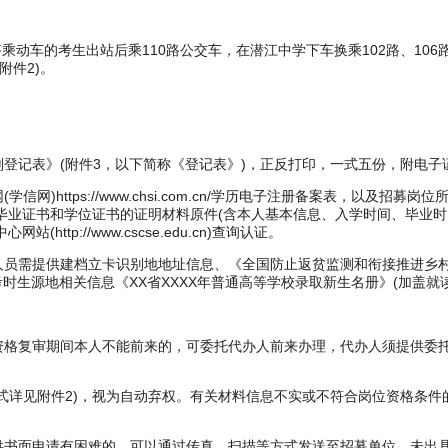
乘动车的考生出站后乘110路公交车，在潜江中学下车换乘102路、1
附件2)。
划登记表》(附件3，以下简称《登记表》)，正反打印，一式五份，附电子
)https://www.chsi.com.cn/学历电子注册备案表，以及
获得毕业证书和学位证书的证明材料原件(含本人基本信息、入学时间、毕业
p://www.cscse.edu.cn)查询认证。
员需提供建档立卡识别地地址信息、《全国防止返贫监测和衔接推进乡村
时生源地相关信息《XX省XXXX年普通高等学校录取新生名册》(加盖就
格复审期间本人不能前来的，可委托代办人前来办理，代办人须提供委托书
式详见附件2)，视为自动弃权。有关材料信息不实或不符合岗位资格条件
书面申请有困难的，可以通过传真、扫描等方式发送至招募单位。未出具