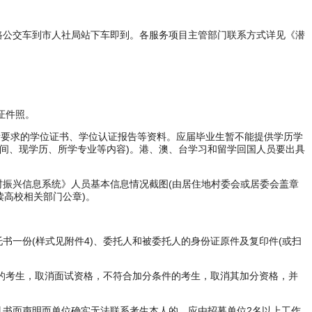
06路公交车到市人社局站下车即到。各服务项目主管部门联系方式详见《潜
证件照。
招募岗位所要求的学位证书、学位认证报告等资料。应届毕业生暂不能提供学历学
时间、现学历、所学专业等内容)。港、澳、台学习和留学回国人员要出具
振兴信息系统》人员基本信息情况截图(由居住地村委会或居委会盖章
读高校相关部门公章)。
一份(样式见附件4)、委托人和被委托人的身份证原件及复印件(或扫
的考生，取消面试资格，不符合加分条件的考生，取消其加分资格，并
书面声明而单位确实无法联系考生本人的，应由招募单位2名以上工作