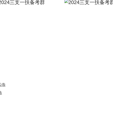
2024三支一扶备考群
公告
告