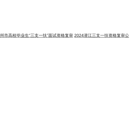
年随州市高校毕业生“三支一扶”面试资格复审
2024潜江三支一扶资格复审公