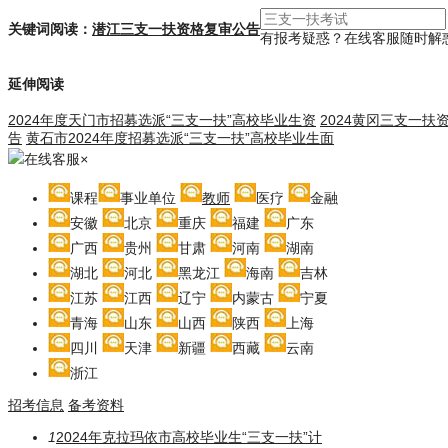
关键词阅读：
潜江三支一扶资格复审公告
有报考疑惑？在线客服随时解
延伸阅读
2024年度天门市招募选派“三支一扶”高校毕业生资
2024黄冈三支一扶
告
黄石市2024年度招募选派“三支一扶”高校毕业生面
在线客服
×
课程
事业单位
教师
医疗
金融
安徽
北京
重庆
福建
广东
广西
贵州
甘肃
河南
湖南
湖北
河北
黑龙江
海南
吉林
江苏
江西
辽宁
内蒙古
宁夏
青海
山东
山西
陕西
上海
四川
天津
新疆
西藏
云南
浙江
招考信息
备考资料
1
2024年克拉玛依市高校毕业生“三支一扶”计