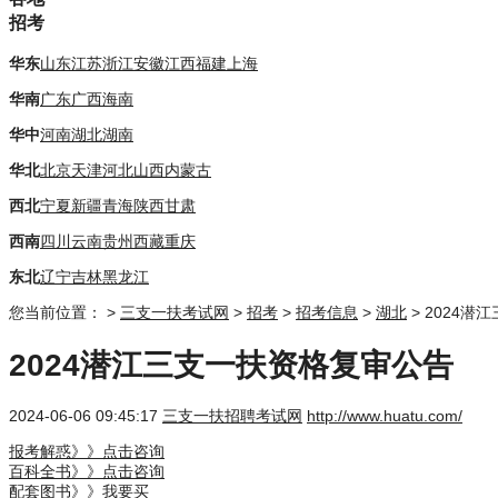
招考
华东
山东
江苏
浙江
安徽
江西
福建
上海
华南
广东
广西
海南
华中
河南
湖北
湖南
华北
北京
天津
河北
山西
内蒙古
西北
宁夏
新疆
青海
陕西
甘肃
西南
四川
云南
贵州
西藏
重庆
东北
辽宁
吉林
黑龙江
您当前位置：
>
三支一扶考试网
>
招考
>
招考信息
>
湖北
> 2024
2024潜江三支一扶资格复审公告
2024-06-06 09:45:17
三支一扶招聘考试网
http://www.huatu.com/
报考解惑》》点击咨询
百科全书》》点击咨询
配套图书》》我要买