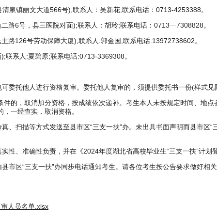
丽文大道566号);联系人：吴新花;联系电话：0713-4253388。
号，县三医院对面);联系人：胡玲;联系电话：0713—7308828。
26号劳动保障大厦);联系人:郭金国;联系电话:13972738602。
:夏碧原;联系电话:0713-3369308。
委托他人进行资格复审。委托他人复审的，须提供委托书一份(样式见附
条件的，取消加分资格，按成绩依次递补。考生本人未按规定时间、地点
的，一经查实，取消资格。
、扫描等方式发送至县市区“三支一扶”办。未出具书面声明而县市区“
性、准确性负责，并在《2024年度湖北省高校毕业生“三支一扶”计划
县市区“三支一扶”办同步电话通知考生。请各位考生按公告要求做好相
人员名单.xlsx