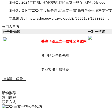
附件2：2024年度湖北省高校毕业生“三支一扶”计划登记表.doc
附件3：黄冈市2024年度招募选派“三支一扶”高校毕业生资格复审委托
文章来源：http://rsj.hg.gov.cn/zwgk/public/6636189/1379923.htm
黄冈人事考
公告抢先知
一对一咨询
关注华图三支一扶社区考试网
各地区公告抢先看
专业客服为您答疑
（编辑：候雪）
活动推荐
热门课程
联系方式