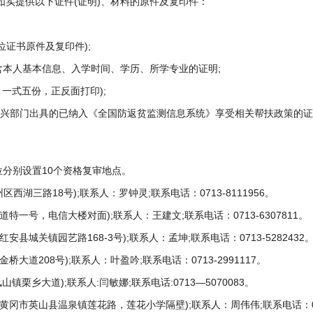
提供以下证件(证明)、材料的原件及复印件：
证书原件及复印件);
本人基本信息、入学时间、学历、所学专业的证明;
，一式五份，正反面打印);
兴部门出具的已纳入《全国防返贫监测信息系统》享受相关帮扶政策的证明
分别设置10个资格复审地点。
三路18号);联系人：罗钟灵;联系电话：0713-8111956。
一号，电信大楼对面);联系人：王建文;联系电话：0713-6307811。
关镇园艺路168-3号);联系人：孟坤;联系电话：0713-5282432
道208号);联系人：叶盈吟;联系电话：0713-2991117。
乡大道);联系人:闫敏娜;联系电话:0713—5070083。
市英山县温泉镇莲花路，莲花小学隔壁);联系人：周伟伟;联系电话：0713