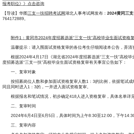
报考职位》》点击咨询
【导读】华图
三支一扶招聘考试网
湖北人事考试网发布：
2024黄冈三
764172889。
附件1：黄冈市2024年度招募选派“三支一扶”高校毕业生面试资格复审
温馨提示：请入围面试资格复审的各位考生仔细阅读本公告，弄清资
根据2024年4月17日《湖北省2024年度招募选派“三支一扶”高校毕
度招募选派“三支一扶”高校毕业生面试资格复审有关事宜公告如下：
一、复审对象
按招募岗位人数和参加面试资格复审人数1：3的比例，依据笔试成绩(
同且同时进入1：3的，一并进入面试资格复审。
根据报名和笔试情况，初步确定418人进入资格复审，具体名单详见
二、复审时间
2024年6月4日至6月5日，具体时间为上午8:30至12:00，下午14:30
三、复审内容