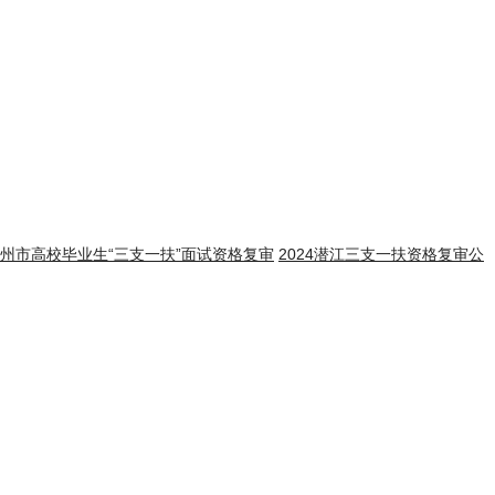
年随州市高校毕业生“三支一扶”面试资格复审
2024潜江三支一扶资格复审公