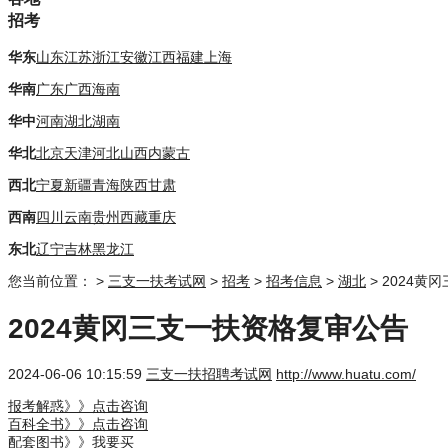
招考
华东
山东
江苏
浙江
安徽
江西
福建
上海
华南
广东
广西
海南
华中
河南
湖北
湖南
华北
北京
天津
河北
山西
内蒙古
西北
宁夏
新疆
青海
陕西
甘肃
西南
四川
云南
贵州
西藏
重庆
东北
辽宁
吉林
黑龙江
您当前位置：
>
三支一扶考试网
>
招考
>
招考信息
>
湖北
> 2024
2024黄冈三支一扶资格复审公告
2024-06-06 10:15:59
三支一扶招聘考试网
http://www.huatu.com/
报考解惑》》点击咨询
百科全书》》点击咨询
配套图书》》我要买