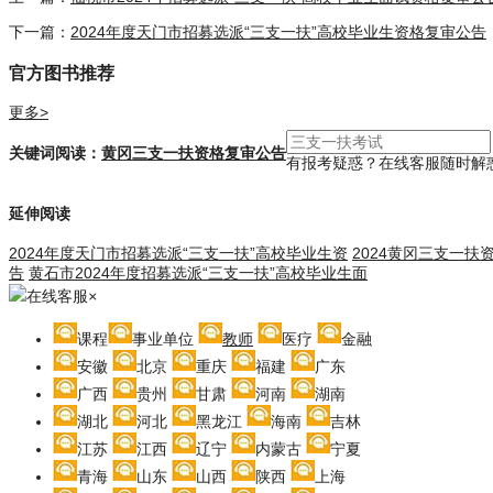
下一篇：
2024年度天门市招募选派“三支一扶”高校毕业生资格复审公告
官方图书推荐
更多>
关键词阅读：
黄冈三支一扶资格复审公告
有报考疑惑？在线客服随时解
延伸阅读
2024年度天门市招募选派“三支一扶”高校毕业生资
2024黄冈三支一扶
告
黄石市2024年度招募选派“三支一扶”高校毕业生面
在线客服
×
课程
事业单位
教师
医疗
金融
安徽
北京
重庆
福建
广东
广西
贵州
甘肃
河南
湖南
湖北
河北
黑龙江
海南
吉林
江苏
江西
辽宁
内蒙古
宁夏
青海
山东
山西
陕西
上海