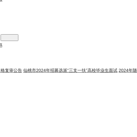
惑
资格复审公告
仙桃市2024年招募选派“三支一扶”高校毕业生面试
2024